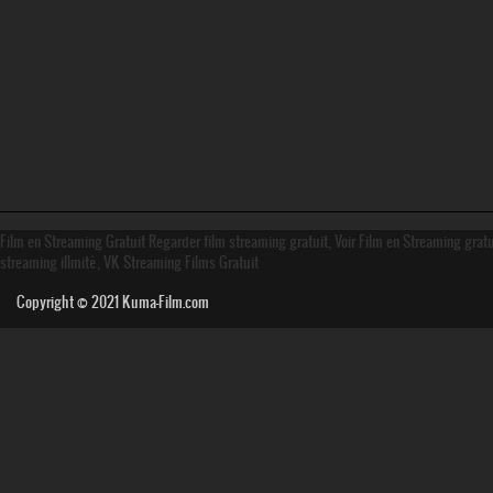
Film en Streaming Gratuit Regarder film streaming gratuit, Voir Film en Streaming grat
streaming illmité, VK Streaming Films Gratuit
Copyright © 2021
Kuma-Film.com