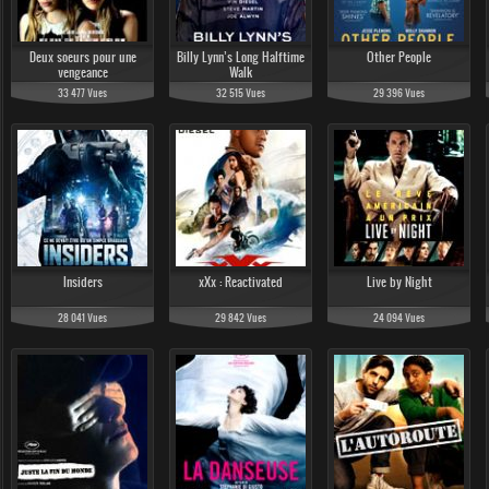
Deux soeurs pour une
Billy Lynn’s Long Halftime
Other People
vengeance
Walk
33 477 Vues
32 515 Vues
29 396 Vues
22 015 Vues
4 404 Vues
10 314 Vues
Insiders
xXx : Reactivated
Live by Night
14 657 Vues
15 385 Vues
2 932 Vues
28 041 Vues
29 842 Vues
24 094 Vues
3 650 Vues
3 751 Vues
3 582 Vues