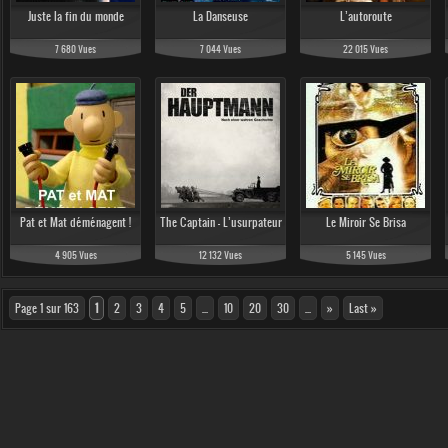
Juste la fin du monde
La Danseuse
L’autoroute
7 680 Vues
7 044 Vues
22 015 Vues
Pat et Mat déménagent !
The Captain - L’usurpateur
Le Miroir Se Brisa
4 905 Vues
12 132 Vues
5 145 Vues
Page 1 sur 163
1
2
3
4
5
...
10
20
30
...
»
Last »